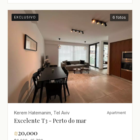
6 fotos
EXCLUSIVO
Kerem Hatemanim, Tel Aviv
Apartment
Excelente T3 - Perto do mar
₪
20,000