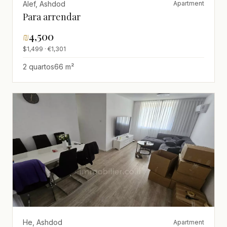
Alef, Ashdod
Apartment
Para arrendar
₪
4,500
$1,499 · €1,301
2 quartos
66 m²
He, Ashdod
Apartment