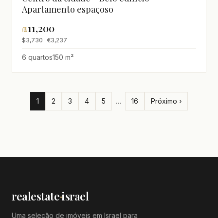
Apartamento espaçoso
₪
11,200
$3,730 · €3,237
6 quartos
150 m²
1
2
3
4
5
…
16
Próximo ›
realestate
·
israel
Uma seleção de imóveis em Israel para