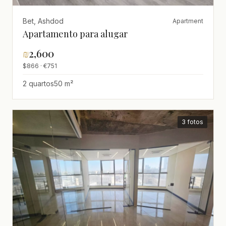
Bet, Ashdod
Apartment
Apartamento para alugar
₪
2,600
$866 · €751
2 quartos
50 m²
3 fotos