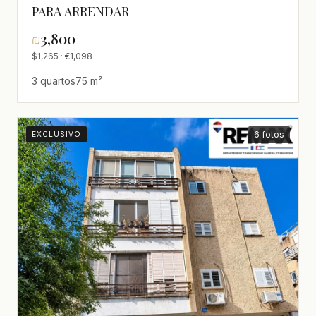
PARA ARRENDAR
₪
3,800
$1,265 · €1,098
3 quartos
75 m²
6 fotos
EXCLUSIVO