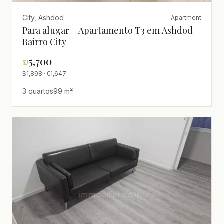
City, Ashdod
Apartment
Para alugar – Apartamento T3 em Ashdod –
Bairro City
₪
5,700
$1,898 · €1,647
3 quartos
99 m²