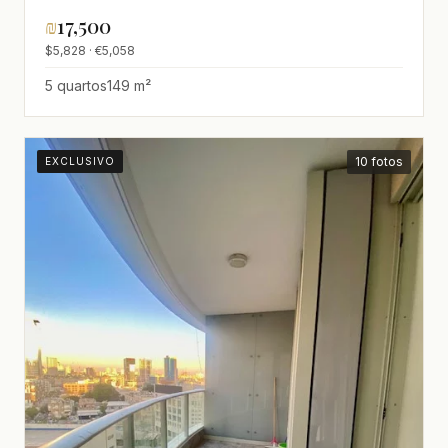
₪
17,500
$5,828 · €5,058
5 quartos
149 m²
10 fotos
EXCLUSIVO