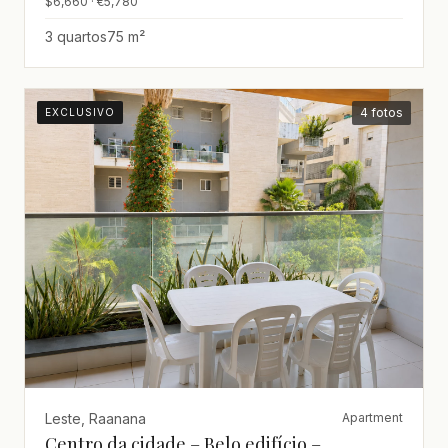
$6,660 · €5,780
3 quartos
75 m²
4 fotos
EXCLUSIVO
Leste, Raanana
Apartment
Centro da cidade – Belo edifício –