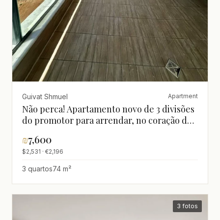
Guivat Shmuel
Apartment
Não perca! Apartamento novo de 3 divisões
do promotor para arrendar, no coração de
Givat Shmuel, perto de Tel Aviv
₪
7,600
$2,531 · €2,196
3 quartos
74 m²
3 fotos