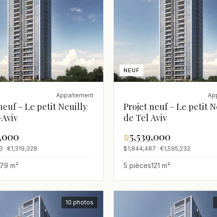
NEUF
Appartement
Ap
neuf – Le petit Neuilly
Projet neuf – Le petit N
-Aviv
de Tel Aviv
1,000
₪
5,539,000
3 · €1,319,328
$1,844,487 · €1,595,232
79 m²
5 pièces
121 m²
10 photos