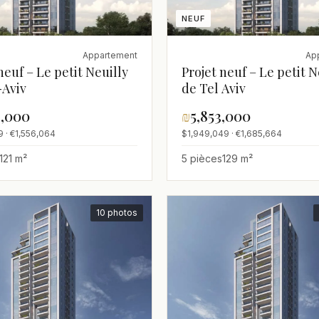
NEUF
Appartement
Ap
neuf – Le petit Neuilly
Projet neuf – Le petit N
-Aviv
de Tel Aviv
3,000
₪
5,853,000
9 · €1,556,064
$1,949,049 · €1,685,664
121 m²
5 pièces
129 m²
10 photos