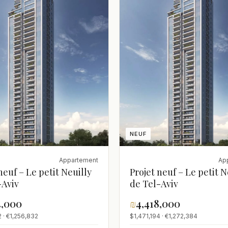
NEUF
Appartement
Ap
neuf – Le petit Neuilly
Projet neuf – Le petit N
-Aviv
de Tel-Aviv
4,000
₪
4,418,000
 · €1,256,832
$1,471,194 · €1,272,384