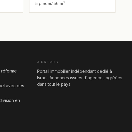
5 pièces
156 m²
À PROPOS
a réforme
Portail immobilier indépendant dédié à
Israël. Annonces issues d'agences agréées
dans tout le pays.
aël avec des
division en