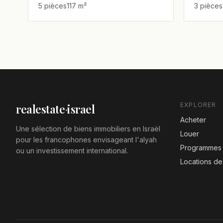
5 pièces
117 m²
3 pièces
EXPLORER
realestate
·
israel
Acheter
Une sélection de biens immobiliers en Israël
Louer
pour les francophones envisageant l'alyah
Programmes 
ou un investissement international.
Locations d