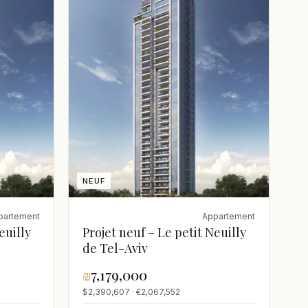
NEUF
partement
Appartement
euilly
Projet neuf – Le petit Neuilly
de Tel-Aviv
₪
7,179,000
$2,390,607 · €2,067,552