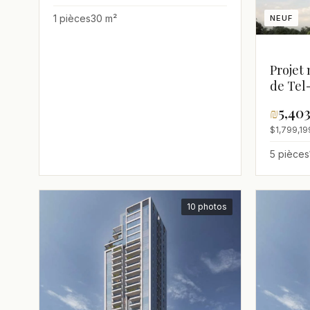
1 pièces
30 m²
NEUF
Projet 
de Tel
₪
5,40
$1,799,19
5 pièces
10 photos