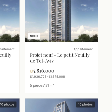
NEUF
partement
Appartement
euilly
Projet neuf – Le petit Neuilly
de Tel-Aviv
₪
5,816,000
$1,936,728 · €1,675,008
5 pièces
121 m²
10 photos
10 photos