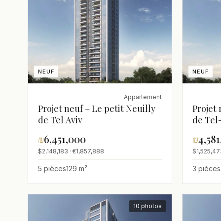
NEUF
NEUF
Appartement
Projet neuf – Le petit Neuilly
Projet 
de Tel Aviv
de Tel
₪
6,451,000
₪
4,58
$2,148,183 · €1,857,888
$1,525,47
5 pièces
129 m²
3 pièces
10 photos