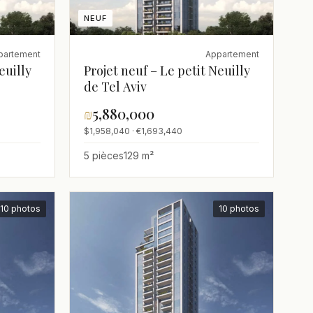
NEUF
partement
Appartement
euilly
Projet neuf – Le petit Neuilly
de Tel Aviv
₪
5,880,000
$1,958,040 · €1,693,440
5 pièces
129 m²
10 photos
10 photos