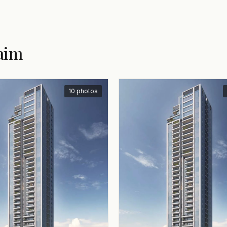
aim
10 photos