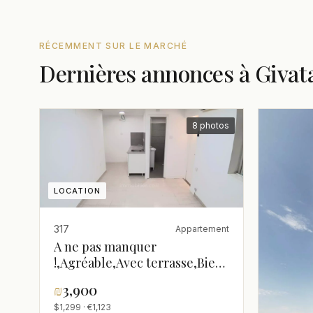
RÉCEMMENT SUR LE MARCHÉ
Dernières annonces à Givat
8 photos
LOCATION
317
Appartement
A ne pas manquer
!,Agréable,Avec terrasse,Bien
agencé,Bonne occasion,Dans
₪
3,900
rue calme,Endroit
$1,299 · €1,123
calme,Rénové,spacieux