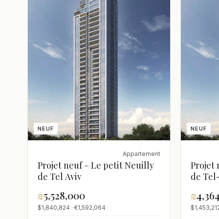
NEUF
NEUF
Appartement
Projet neuf – Le petit Neuilly
Projet 
de Tel Aviv
de Tel
₪
5,528,000
₪
4,36
$1,840,824 · €1,592,064
$1,453,212