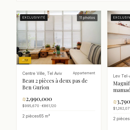
11 photos
EXCLUSIVITÉ
EXCLUSIV
Centre Ville, Tel Aviv
Appartement
Lev Tel-A
Beau 2 pièces à deux pas de
Magnif
Ben Gurion
mamad 
Rothsc
₪
2,990,000
₪
3,79
$995,670 · €861,120
$1,262,07
2 pièces
65 m²
2 pièces