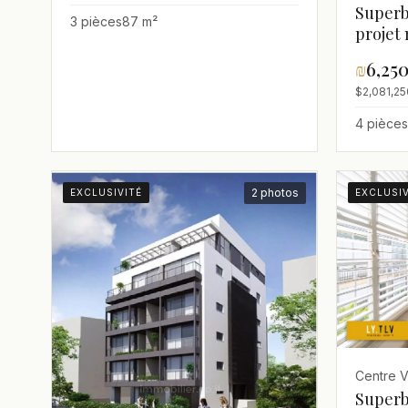
Superb
3 pièces
87 m²
projet 
Kikar 
₪
6,25
$2,081,25
4 pièces
2 photos
EXCLUSIVITÉ
EXCLUSIV
Centre Vi
Superb