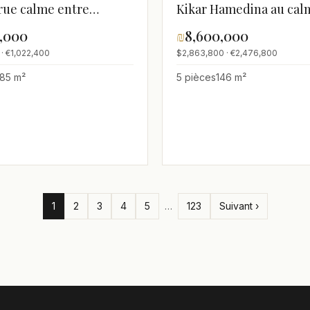
Kikar Hamedina au cal
 rue calme entre
 et Frishman
₪
8,600,000
0,000
$2,863,800 · €2,476,800
 · €1,022,400
5 pièces
146 m²
85 m²
1
2
3
4
5
…
123
Suivant ›