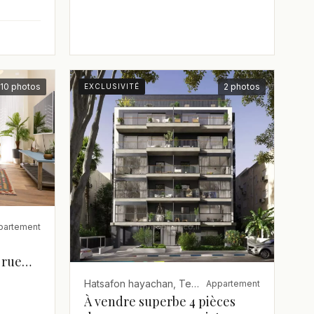
10 photos
2 photos
EXCLUSIVITÉ
partement
 rue
Hatsafon hayachan, Tel Aviv
Appartement
À vendre superbe 4 pièces