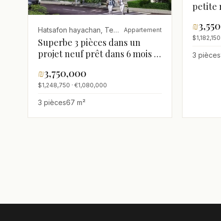
petite
Gordon
₪
3,55
Hatsafon hayachan, Tel Aviv
Appartement
$1,182,150
Superbe 3 pièces dans un
projet neuf prêt dans 6 mois à
3 pièces
côté du parc
₪
3,750,000
$1,248,750 · €1,080,000
3 pièces
67 m²