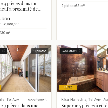
e 4 pièces dans un
2 pièces
68 m²
neuf à proximité de
Rabin
0,000
0 · €1,800,000
130 m²
11 photos
ITÉ
EXCLUSIVITÉ
Kikar Hamedina, Tel Aviv
lle, Tel Aviv
Ap
Appartement
Superbe 5 pièces à côté
e 3 pièces dans une