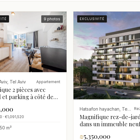
9 photos
ITÉ
EXCLUSIVITÉ
viv, Tel Aviv
Appartement
ique 2 pièces avec
et parking à côté de
hild
0,000
Hatsafon hayachan, Tel Aviv
Rez
Magnifique rez-de-jar
0 · €1,091,520
dans un immeuble neuf
50 m²
construction
₪
5,350,000