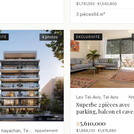
$1,781,550 · €1,540,800
3 pièces
94 m²
4 photos
ITÉ
EXCLUSIVITÉ
Lev Tel-Aviv, Tel Aviv
Ap
Superbe 2 pièces avec
parking, balcon et cave
Shenkin
₪
5,610,000
Hatsafon hayachan, Tel Aviv
Appartement
$1,868,130 · €1,615,680