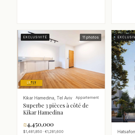
11 photos
EXCLUSIVITÉ
EXCLUSIV
Kikar Hamedina, Tel Aviv
Appartement
Superbe 3 pièces à côté de
Kikar Hamedina
₪
4,450,000
$1,481,850 · €1,281,600