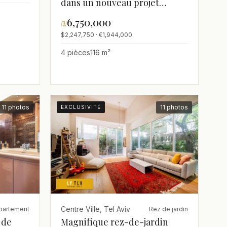
dans un nouveau projet
boulevard Nordau
₪
6,750,000
$2,247,750 · €1,944,000
4 pièces
116 m²
11 photos
11 photos
EXCLUSIVITÉ
Centre Ville, Tel Aviv
partement
Rez de jardin
 de
Magnifique rez-de-jardin