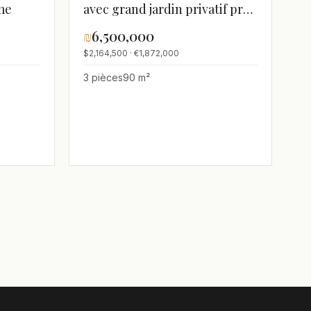
me
avec grand jardin privatif près
de Kikar Dizengoff
₪
6,500,000
$2,164,500 · €1,872,000
3 pièces
90 m²