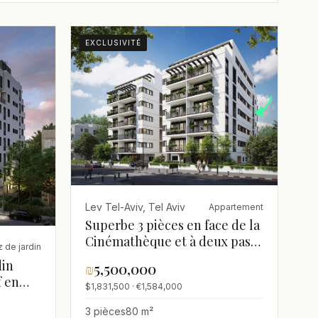
EXCLUSIVITÉ
Lev Tel-Aviv, Tel Aviv
Appartement
Superbe 3 pièces en face de la
Cinémathèque et à deux pas
 de jardin
de Rothschild - livraison 30
din
₪
5,500,000
mois
 en
$1,831,500 · €1,584,000
3 pièces
80 m²