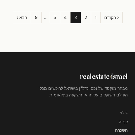
‹ הקודם
1
2
3
4
5
…
9
הבא ›
realestate
·
israel
מבחר מוקפד של נכסי נדל"ן בישראל לרוכשים מכל
העולם השוקלים עלייה או השקעה בינלאומית.
גילוי
קנייה
השכרה