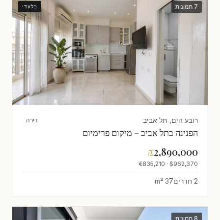
7 תמונות
בלעדי
רובע הים, תל אביב
דירה
הפנינה בתל אביב – מיקום פרימיום
₪
2,890,000
$962,370 · €835,210
2 חדרים
37 m²
8 תמונות