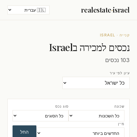
realestate
·
israel
קנייה · ISRAEL
נכסים למכירה בIsrael
103 נכסים
עיון לפי עיר
שכונה
סוג נכס
מיין
החל