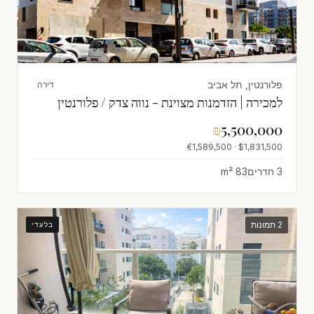
פלורנטין, תל אביב
דירה
למכירה | הזדמנות מצוינת - נווה צדק / פלורנטין
₪
5,500,000
$1,831,500 · €1,589,500
3 חדרים
83 m²
2 תמונות
בלעדי