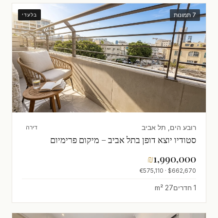
7 תמונות
בלעדי
רובע הים, תל אביב
דירה
סטודיו יוצא דופן בתל אביב – מיקום פרימיום
₪
1,990,000
$662,670 · €575,110
1 חדרים
27 m²