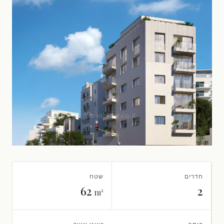
חדרים
שטח
62
2
m²