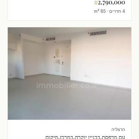
₪
2,790,000
4 חדרים · 85 m²
הרצליה
עם מרפסת,בבניין יוקרה,במרכז,מיקום