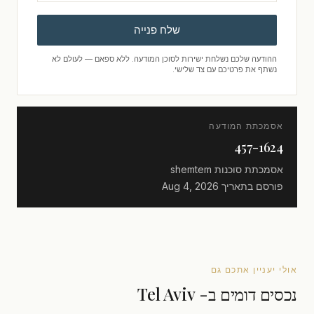
שלח פנייה
ההודעה שלכם נשלחת ישירות לסוכן המודעה. ללא ספאם — לעולם לא
נשתף את פרטיכם עם צד שלישי.
אסמכתת המודעה
457-1624
אסמכתת סוכנות
shemtem
פורסם בתאריך
Aug 4, 2026
אולי יעניין אתכם גם
נכסים דומים ב- Tel Aviv