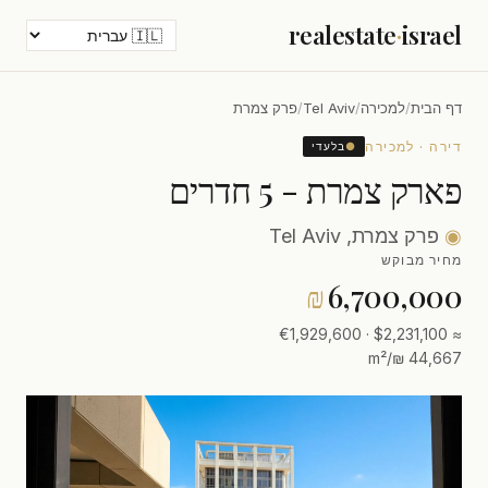
realestate
·
israel
דף הבית
/
למכירה
/
Tel Aviv
/
פרק צמרת
דירה · למכירה
●
בלעדי
פארק צמרת - 5 חדרים
◉
פרק צמרת, Tel Aviv
מחיר מבוקש
₪
6,700,000
≈ $2,231,100 · €1,929,600
44,667 ₪/m²