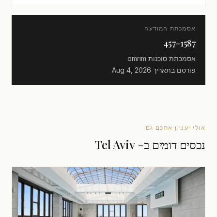
אסמכתת המודעה
457-1587
אסמכתת סוכנות
omrim
פורסם בתאריך
Aug 4, 2026
אולי יעניין אתכם גם
נכסים דומים ב- Tel Aviv