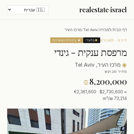
realestate
·
israel
דף הבית
/
למכירה
/
Tel Aviv
/
מרכז העיר
דירה · למכירה
●
בלעדי
★ בחירת המערכת
מרפסת ענקית - גינדי
◉
מרכז העיר, Tel Aviv
מחיר מבוקש
₪
8,200,000
≈ $2,730,600 · €2,361,600
73,214 ₪/m²