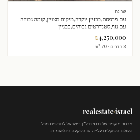
שרונה
עם מרפסת,בבניין יוקרה,מיקום מצויין,קומה גבוהה
עם נוף,סטנדרטים גבוהים,בבניין
חדש,חדשה,מפוארת,פרוייקט איכותי
₪
4,250,000
3 חדרים · 70 m²
realestate
·
israel
מבחר מוקפד של נכסי נדל"ן בישראל לרוכשים מכל
העולם השוקלים עלייה או השקעה בינלאומית.