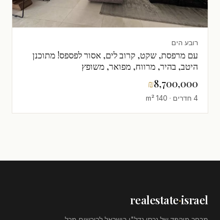
רובע הים
עם מרפסת, שקט, קרוב לים, אסור לפספס! מתוכנן
היטב, בהיר, מרווח, מפואר, משופץ
₪
8,700,000
4 חדרים · 140 m²
realestate
·
israel
מבחר מוקפד של נכסי נדל"ן בישראל לרוכשים מכל