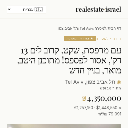
realestate
·
israel
דף הבית
/
למכירה
/
Tel Aviv
/
תל אביב צפון
דירה · למכירה
★ בחירת המערכת
עם מרפסת, שקט, קרוב לים 13
דק', אסור לפספס! מתוכנן היטב,
מואר, בניין חדש
◉
תל אביב צפון, Tel Aviv
מחיר מבוקש
₪
4,350,000
≈ $1,448,550 · €1,257,150
79,091 ₪/m²