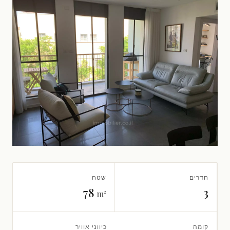
חדרים
שטח
78
3
m²
קומה
כיווני אוויר