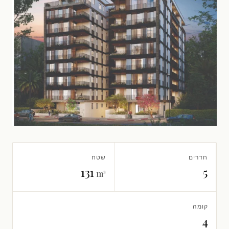
חדרים
שטח
131
5
m²
קומה
4