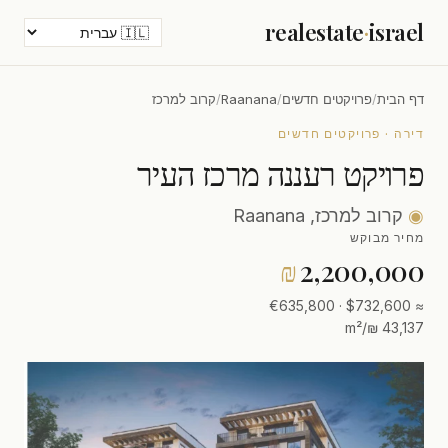
realestate
·
israel
דף הבית
/
פרויקטים חדשים
/
Raanana
/
קרוב למרכז
דירה · פרויקטים חדשים
פרויקט רעננה מרכז העיר
◉
קרוב למרכז, Raanana
מחיר מבוקש
₪
2,200,000
≈ $732,600 · €635,800
43,137 ₪/m²