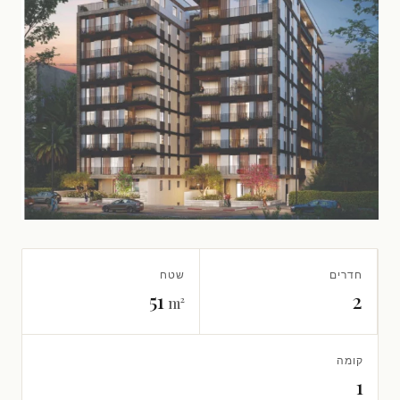
חדרים
שטח
51
2
m²
קומה
1