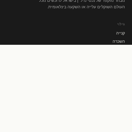
מבחר מוקפד של נכסי נדל"ן בישראל לרוכשים מכל
העולם השוקלים עלייה או השקעה בינלאומית.
גילוי
קנייה
השכרה
פרויקטים חדשים
השכרות נופש
חדשות נדל"ן
מס רכישה 8%: מה הרפורמה של 2026 משנה לרוכש הזר
קנו דירה בישראל עם יורו!
לרשת דירה בשיתוף בישראל?
כל המאמרים →
צור קשר