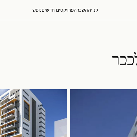
קנייה
השכרה
פרויקטים חדשים
נופש
ככר