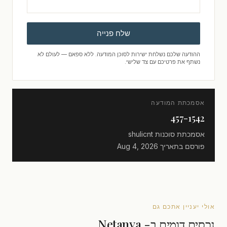
שלח פנייה
ההודעה שלכם נשלחת ישירות לסוכן המודעה. ללא ספאם — לעולם לא
נשתף את פרטיכם עם צד שלישי.
אסמכתת המודעה
457-1542
אסמכתת סוכנות
shulicnt
פורסם בתאריך
Aug 4, 2026
אולי יעניין אתכם גם
נכסים דומים ב- Netanya