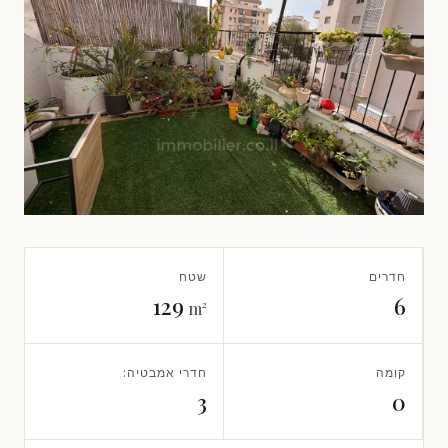
חדרים
שטח
129
6
m²
קומה
חדרי אמבטיה:
3
0