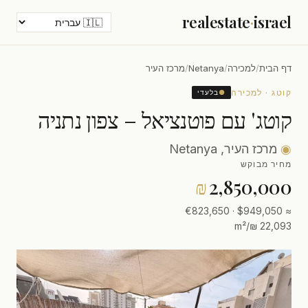
realestate
·
israel
דף הבית
/
למכירה
/
Netanya
/
מרכז העיר
קוטג · למכירה
●
בלעדי
קוטג' עם פוטנציאל – צפון נתניה
◉
מרכז העיר, Netanya
מחיר מבוקש
₪
2,850,000
≈ $949,050 · €823,650
22,093 ₪/m²