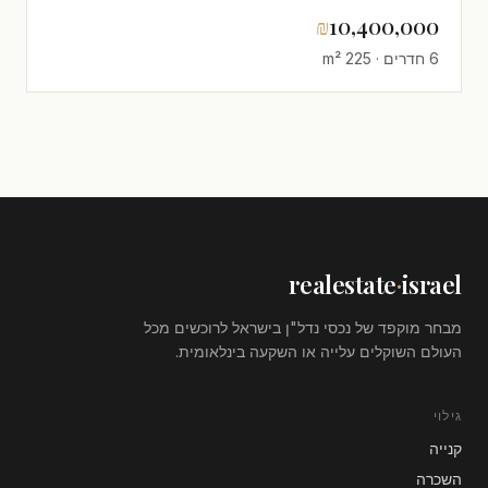
₪
10,400,000
6 חדרים · 225 m²
realestate
·
israel
מבחר מוקפד של נכסי נדל"ן בישראל לרוכשים מכל
העולם השוקלים עלייה או השקעה בינלאומית.
גילוי
קנייה
השכרה