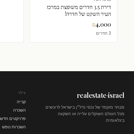
דירת 3.5 חדרים משופצת במרכז
העיר השקט של חדרה!
₪
4,000
3 חדרים
גילוי
realestate
·
israel
קנייה
מבחר מוקפד של נכסי נדל"ן בישראל לרוכשים
השכרה
מכל העולם השוקלים עלייה או השקעה
פרויקטים חדשי
בינלאומית.
השכרות נופש