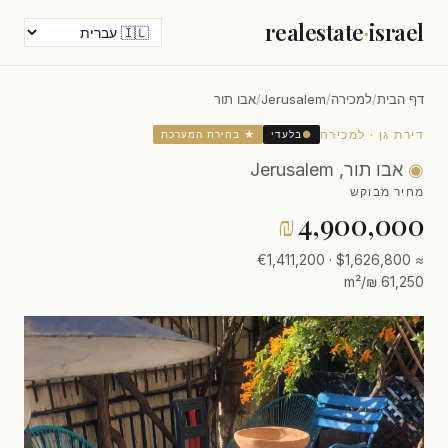
realestate
·
israel
דף הבית
/
למכירה
/
Jerusalem
/
אבו תור
דירת גן · למכירה
●
בלעדי
★ בחירת המערכת
◉
אבו תור, Jerusalem
מחיר מבוקש
₪
4,900,000
≈ $1,626,800 · €1,411,200
61,250 ₪/m²