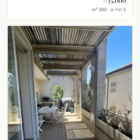
₪
35,000
5 חדרים · 260 m²