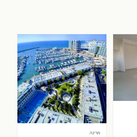
ת
מרינה