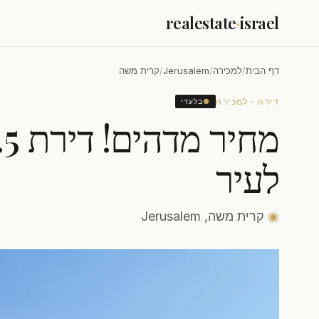
realestate
·
israel
דף הבית
/
למכירה
/
Jerusalem
/
קרית משה
דירה · למכירה
●
בלעדי
לעיר
◉
קרית משה, Jerusalem