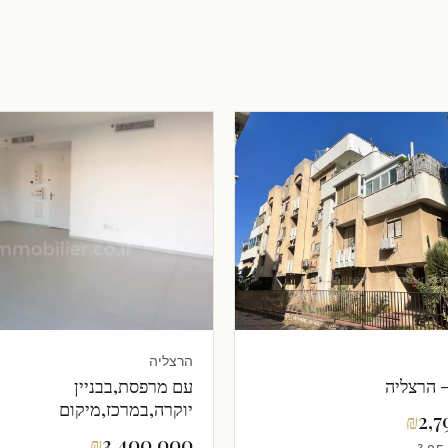
הרצליה
 הרצליה
עם מרפסת,בבניין
יוקרה,במרכז,מיקום
₪
2,7
מצויין,מציאה,מסודרת,מרווח
₪
3,400,000