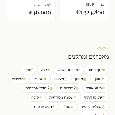
מחיר (EUR)
למטר רבוע
₪46,000
€1,324,800
מתקנים
מאפיינים ומתקנים
👁
נוף פתוח
⌂
מרפסת שמש
❀
גינה
P
חניה
⚑
מוסך
▤
מחסן
↕
מעלית
✹
משופץ
⚒
לשיפוץ
❄
מיזוג אוויר
◍
2 שירותים
◍
2 חדרי אמבטיה
✡
שכונה דתית
✡
שכונה מסורתית
✦
סוכה
↕
מעלית פרטית
⛨
ממ"ד
P
חניה פרטית