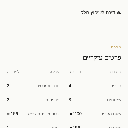
⚠️ דירה לשיפוץ חלקי
מפרט
פרטים עיקריים
סוג נכס
דירת גן
עסקה
למכירה
חדרים
4
חדרי אמבטיה:
2
שירותים:
3
מרפסות
2
שטח מגורים
100 m²
שטח מרפסת שמש
56 m²
שטח גינה
96 m²
קומה
1