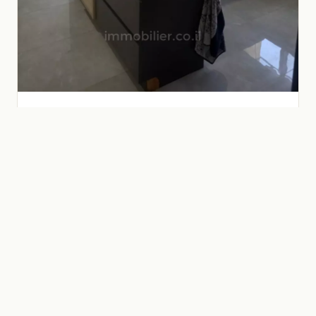
בית וגן
דירת 3 חדרים חדשה 112 מ"ר - בית וגן, ירושלים
₪
3,900,000
3 חדרים · 112 m²