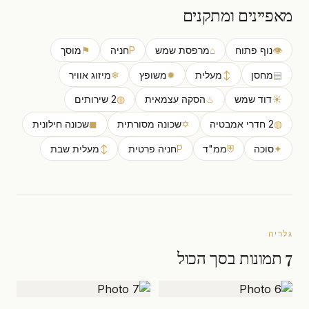
מאפיינים ומתקנים
👁
נוף פתוח
⌂
מרפסת שמש
P
חניה
⚑
מוסך
▤
מחסן
↕
מעלית
✹
משופץ
❄
מיזוג אוויר
☀
דוד שמש
♨
הסקה עצמאית
◍
2 שירותים
◍
2 חדרי אמבטיה
✡
שכונה מסורתית
◼
שכונה חילונית
✦
סוכה
⛨
ממ"ד
P
חניה פרטית
↕
מעלית שבת
גלריה
7 תמונות בסך הכול