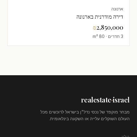
ארנונה
דירה מודרנית בארנונה
₪
2,850,000
3 חדרים · 80 m²
realestate
·
israel
מבחר מוקפד של נכסי נדל"ן בישראל לרוכשים מכל
העולם השוקלים עלייה או השקעה בינלאומית.
גילוי