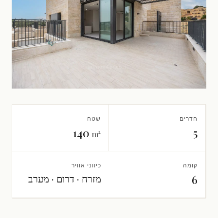
חדרים
שטח
140
5
m²
קומה
כיווני אוויר
מזרח · דרום · מערב
6