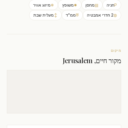
P
חניה
▤
מחסן
✹
משופץ
❄
מיזוג אוויר
◍
2 חדרי אמבטיה
⛨
ממ"ד
↕
מעלית שבת
מיקום
מקור חיים, Jerusalem