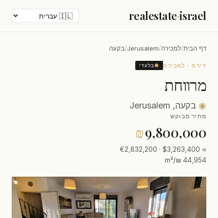
realestate
·
israel
דף הבית
/
למכירה
/
Jerusalem
/
בקעה
דירה · למכירה
●
בלעדי
מרווחת
◉
בקעה, Jerusalem
מחיר מבוקש
₪
9,800,000
≈ $3,263,400 · €2,832,200
44,954 ₪/m²