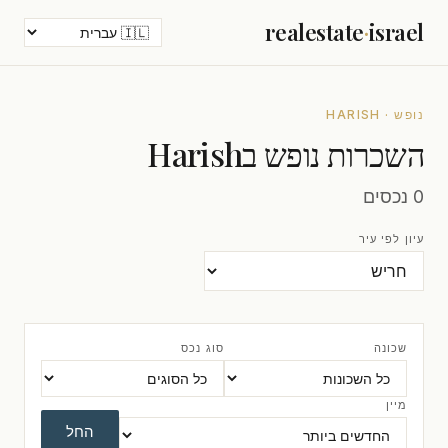
realestate
·
israel
נופש · HARISH
השכרות נופש בHarish
0 נכסים
עיון לפי עיר
שכונה
סוג נכס
מיין
החל