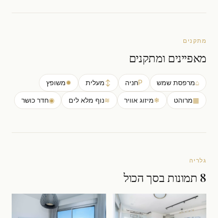
מתקנים
מאפיינים ומתקנים
⌂
מרפסת שמש
P
חניה
↕
מעלית
✹
משופץ
▦
מרוהט
❄
מיזוג אוויר
≋
נוף מלא לים
◉
חדר כושר
גלריה
8 תמונות בסך הכול