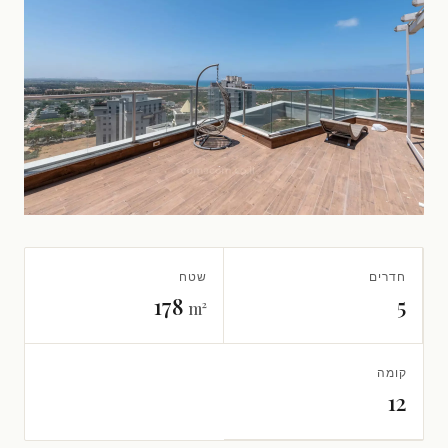
חדרים
שטח
178
5
m²
קומה
12