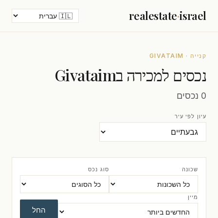
realestate
·
israel
קנייה · GIVATAIM
נכסים למכירה בGivataim
0 נכסים
עיון לפי עיר
שכונה
סוג נכס
מיין
החל