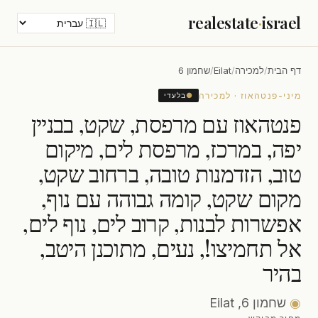
realestate
·
israel
דף הבית
/
למכירה
/
Eilat
/
שחמון 6
מיני-פנטהאוז · למכירה
●
בלעדי
פנטהאוז עם מרפסת, שקט, בבניין
יפה, במרכז, מרפסת לים, מיקום
טוב, הזדמנות טובה, ברחוב שקט,
מקום שקט, קומה גבוהה עם נוף,
אפשרות לבנות, קרוב לים, נוף לים,
אל תחמיצו!, נעים, מתוכנן היטב,
בהיר
◉
שחמון 6, Eilat