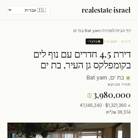
realestate
·
israel
דף הבית
/
למכירה
/
Bat yam
/
בת ים
דירה · למכירה
●
בלעדי
דירת 4.5 חדרים עם נוף לים
בקומפלקס גן העיר, בת ים
◉
בת ים, Bat yam
מחיר מבוקש
₪
3,980,000
≈ $1,321,360 · €1,146,240
36,514 ₪/m²