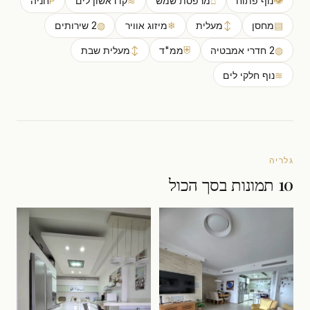
👁
נוף פתוח
⌂
מרפסת שמש
≋
קו ראשון לים
P
חניה
▤
מחסן
↕
מעלית
❄
מיזוג אוויר
◍
2 שירותים
◍
2 חדרי אמבטיה
⛨
ממ"ד
↕
מעלית שבת
≋
נוף חלקי לים
גלריה
10 תמונות בסך הכול