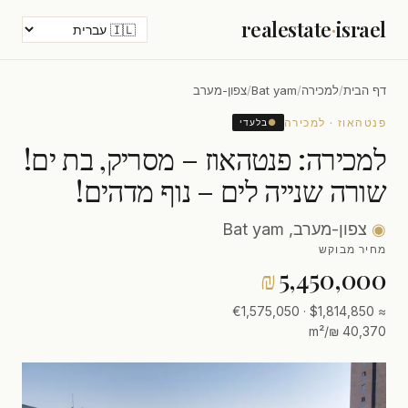
realestate
·
israel
דף הבית
/
למכירה
/
Bat yam
/
צפון-מערב
פנטהאוז · למכירה
●
בלעדי
למכירה: פנטהאוז – מסריק, בת ים!
שורה שנייה לים – נוף מדהים!
◉
צפון-מערב, Bat yam
מחיר מבוקש
₪
5,450,000
≈ $1,814,850 · €1,575,050
40,370 ₪/m²