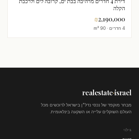
דירת 4 חדרים מרהיבה בבת ים, קרובה לים ולרכבת
הקלה
₪
2,190,000
4 חדרים · 90 m²
realestate
·
israel
מבחר מוקפד של נכסי נדל"ן בישראל לרוכשים מכל
העולם השוקלים עלייה או השקעה בינלאומית.
גילוי