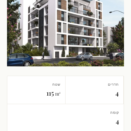
חדרים
שטח
115
4
m²
קומה
4