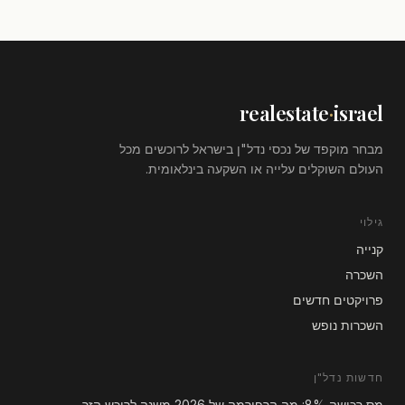
realestate
·
israel
מבחר מוקפד של נכסי נדל"ן בישראל לרוכשים מכל
העולם השוקלים עלייה או השקעה בינלאומית.
גילוי
קנייה
השכרה
פרויקטים חדשים
השכרות נופש
חדשות נדל"ן
מס רכישה 8%: מה הרפורמה של 2026 משנה לרוכש הזר