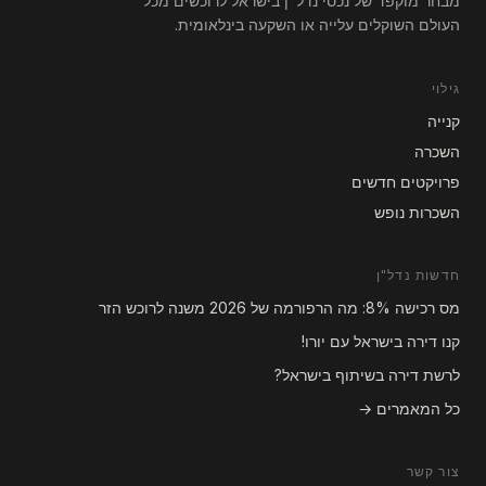
מבחר מוקפד של נכסי נדל"ן בישראל לרוכשים מכל
העולם השוקלים עלייה או השקעה בינלאומית.
גילוי
קנייה
השכרה
פרויקטים חדשים
השכרות נופש
חדשות נדל"ן
מס רכישה 8%: מה הרפורמה של 2026 משנה לרוכש הזר
קנו דירה בישראל עם יורו!
לרשת דירה בשיתוף בישראל?
כל המאמרים →
צור קשר