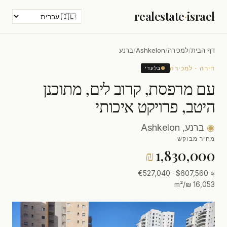
realestate
·
israel
דף הבית
/
למכירה
/
Ashkelon
/
ברנע
דירה · למכירה
●
בלעדי
עם מרפסת, קרוב לים, מתוכנן
היטב, פרויקט איכותי
◉
ברנע, Ashkelon
מחיר מבוקש
₪
1,830,000
≈ $607,560 · €527,040
16,053 ₪/m²