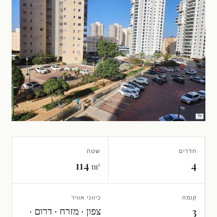
חדרים
שטח
114
4
m²
קומה
כיווני אוויר
צפון · מזרח · דרום ·
3