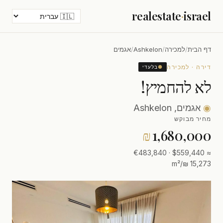
realestate
·
israel
דף הבית
/
למכירה
/
Ashkelon
/
אגמים
דירה · למכירה
●
בלעדי
לא להחמיץ!
◉
אגמים, Ashkelon
מחיר מבוקש
₪
1,680,000
≈ $559,440 · €483,840
15,273 ₪/m²