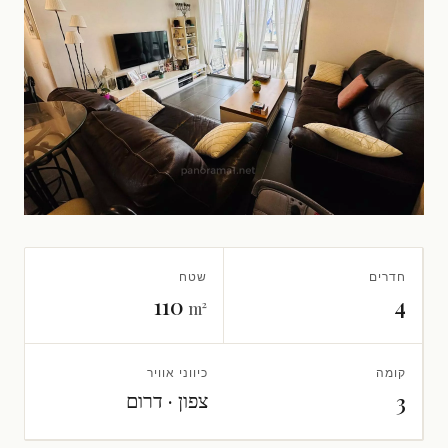
חדרים
שטח
110
4
m²
קומה
כיווני אוויר
צפון · דרום
3