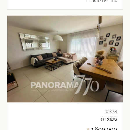
4 חדרים · 105 m²
אגמים
מפוארת
₪
2,800,000