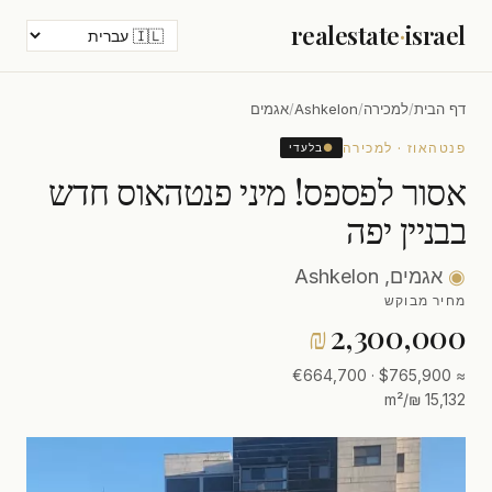
realestate
·
israel
דף הבית
/
למכירה
/
Ashkelon
/
אגמים
פנטהאוז · למכירה
●
בלעדי
אסור לפספס! מיני פנטהאוס חדש
בבניין יפה
◉
אגמים, Ashkelon
מחיר מבוקש
₪
2,300,000
≈ $765,900 · €664,700
15,132 ₪/m²