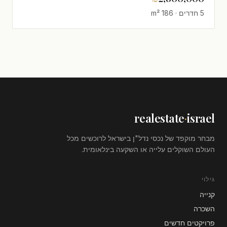
5 חדרים · 186 m²
realestate
·
israel
מבחר מוקפד של נכסי נדל"ן בישראל לרוכשים מכל
העולם השוקלים עלייה או השקעה בינלאומית.
גילוי
קנייה
השכרה
פרויקטים חדשים