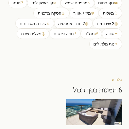
👁
נוף פתוח
⌂
מרפסת שמש
≋
קו ראשון לים
P
חניה
↕
מעלית
❄
מיזוג אוויר
♨
הסקה מרכזית
◍
2 שירותים
◍
2 חדרי אמבטיה
✡
שכונה מסורתית
✦
סוכה
⛨
ממ"ד
P
חניה פרטית
↕
מעלית שבת
≋
נוף מלא לים
גלריה
6 תמונות בסך הכול