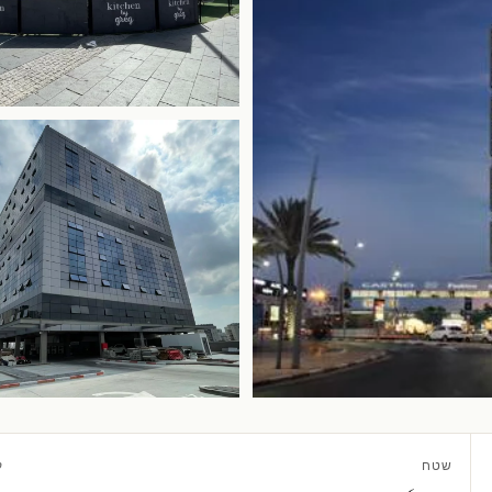
שטח
ק