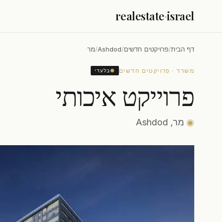
realestate
·
israel
דף הבית
/
פרויקטים חדשים
/
Ashdod
/
מר
משרד · פרויקטים חדשים
●
בלעדי
פרוייקט איכותי
◉
מר, Ashdod