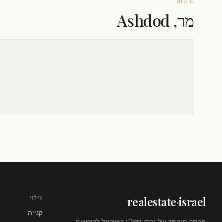
מיקום
מר, Ashdod
גילוי
realestate
·
israel
קנייה
מבחר מוקפד של נכסי נדל"ן בישראל לרוכשים