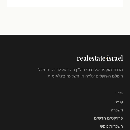
realestate
·
israel
מבחר מוקפד של נכסי נדל"ן בישראל לרוכשים מכל
העולם השוקלים עלייה או השקעה בינלאומית.
גילוי
קנייה
השכרה
פרויקטים חדשים
השכרות נופש