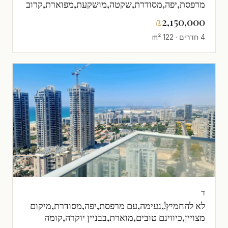
מרפסת,יפה,מסודרת,שקטה,מושקעת,מפוארת,קרוב
לים,משופץ
₪
2,150,000
4 חדרים · 122 m²
ד
לא להחמיץ!,נעימה,עם מרפסת,יפה,מסודרת,מיקום
מצויין,כיווינם טובים,מוארת,בבניין יוקרה,קומה