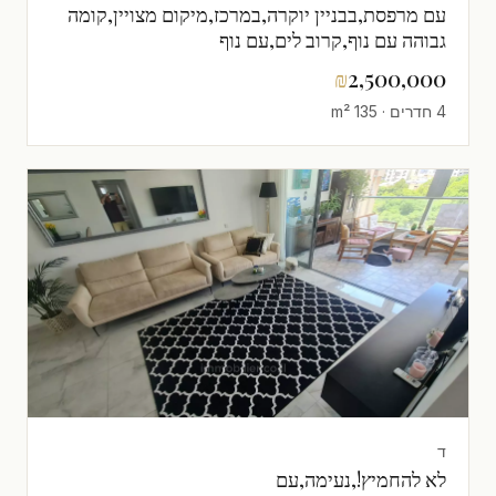
עם מרפסת,בבניין יוקרה,במרכז,מיקום מצויין,קומה
גבוהה עם נוף,קרוב לים,עם נוף
לים,נעימה,מוארת,מרווחת,יפה,כיווינם
₪
2,500,000
טובים,פרוייקט איכותי
4 חדרים · 135 m²
ד
לא להחמיץ!,נעימה,עם