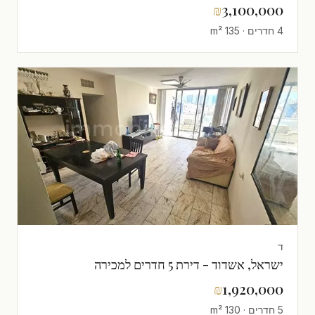
גבוהה עם נוף,סטנדרטים גבוהים,מפוארת,קרוב
₪
3,100,000
לים,פרוייקט איכותי,מרווחת,עם נוף לים
4 חדרים · 135 m²
ד
ישראל, אשדוד - דירת 5 חדרים למכירה
₪
1,920,000
5 חדרים · 130 m²