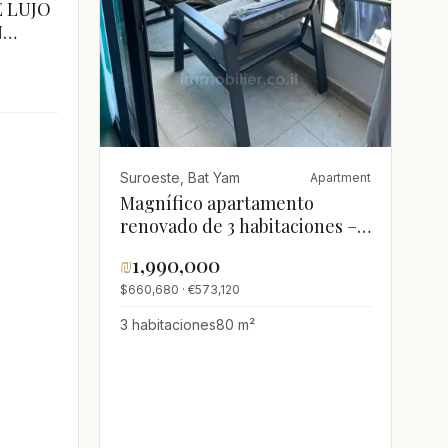
E LUJO
N
Suroeste, Bat Yam
Apartment
Magnífico apartamento
renovado de 3 habitaciones –
Barrio sur de Bat Yam
₪
1,990,000
$660,680 · €573,120
3 habitaciones
80 m²