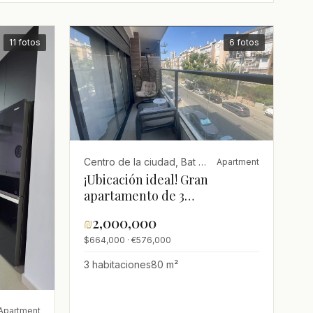
11 fotos
6 fotos
Centro de la ciudad, Bat Yam
Apartment
¡Ubicación ideal! Gran
apartamento de 3
habitaciones en venta, cerca
₪
2,000,000
del mar y los comercios –
$664,000 · €576,000
Centro de la ciudad, Bat Yam
3 habitaciones
80 m²
Apartment