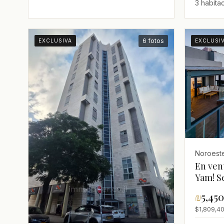
3 habita
6 fotos
EXCLUSIVA
EXCLUSI
Noroeste
En vent
Yam! S
¡vistas
₪
5,45
$1,809,40