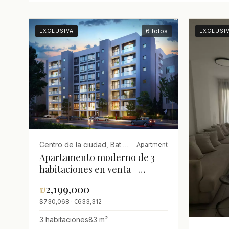
6 fotos
EXCLUSIVA
EXCLUSI
Centro de la ciudad, Bat Yam
Apartment
Apartamento moderno de 3
habitaciones en venta –
Ubicación ideal en Bat Yam
₪
2,199,000
$730,068 · €633,312
3 habitaciones
83 m²