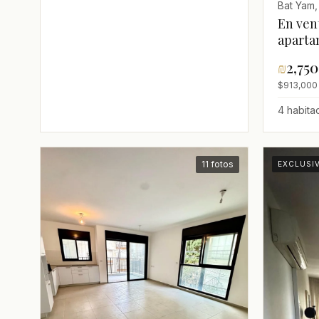
Bat Yam,
En ven
aparta
habita
₪
2,75
de mar,
$913,000 
4 habita
11 fotos
EXCLUSI