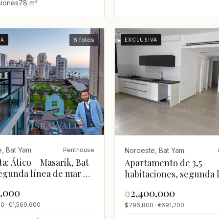
ciones
78 m²
6 fotos
VA
EXCLUSIVA
, Bat Yam
Noroeste, Bat Yam
Penthouse
a: Ático – Masarik, Bat
Apartamento de 3,5
egunda línea de mar –
habitaciones, segunda 
 increíbles!
de mar, Bat Yam
0,000
₪
2,400,000
0 · €1,569,600
$796,800 · €691,200