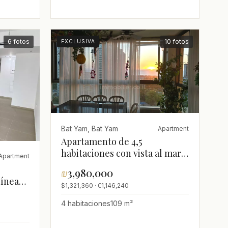
6 fotos
10 fotos
EXCLUSIVA
Bat Yam, Bat Yam
Apartment
Apartamento de 4,5
habitaciones con vista al mar
Apartment
en el complejo Gan HaIr, Bat
₪
3,980,000
Yam
línea
$1,321,360 · €1,146,240
4 habitaciones
109 m²