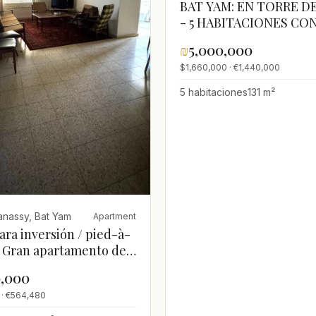
BAT YAM: EN TORRE D
- 5 HABITACIONES CO
MAMAD - 131M²+14M²
₪
5,000,000
TERRAZA
$1,660,000 · €1,440,000
5 habitaciones
131 m²
nassy, Bat Yam
Apartment
ara inversión / pied-à-
– Gran apartamento de 3
ciones en venta, buena
0,000
ón, centro de la
 · €564,480
, Bat Yam