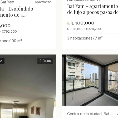
 Bat Yam
Apartment
Bat Yam – Apartamento
ta – Espléndido
de lujo a pocos pasos de
mento de 4
playa
ciones en segunda línea
₪
3,400,000
0,000
 con vistas al mar
$1,128,800 · €979,200
· €792,000
3 habitaciones
77 m²
ciones
100 m²
9 fotos
VA
Centro de la ciudad, Bat Yam