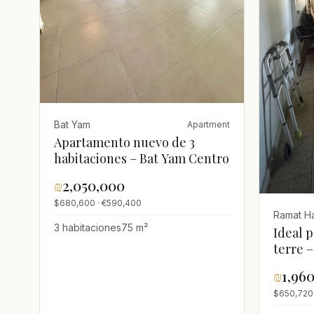
Bat Yam
Apartment
Apartamento nuevo de 3
habitaciones – Bat Yam Centro
₪
2,050,000
$680,600 · €590,400
Ramat Ha
3 habitaciones
75 m²
Ideal p
terre 
habita
₪
1,96
ubicaci
$650,720
ciudad