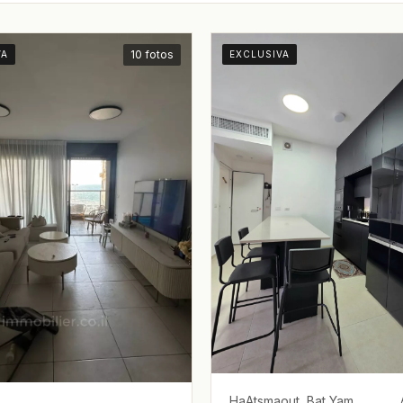
10 fotos
VA
EXCLUSIVA
HaAtsmaout, Bat Yam