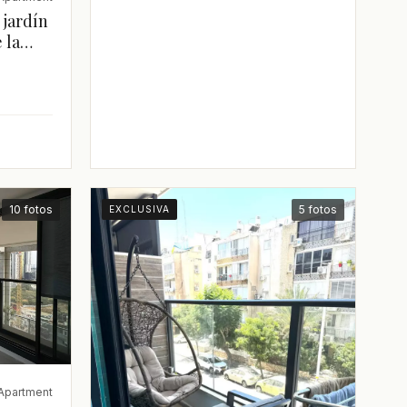
 jardín
 la
10 fotos
5 fotos
EXCLUSIVA
Apartment