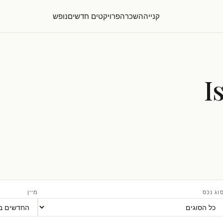
קנייה
השכרה
פרויקטים חדשים
נופש
וג נכס
מיין